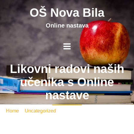
OŠ Nova Bila
Online nastava
Likovni radovi naših
učenika s Online
nastave
Home
/
Uncategorized
/ Likovni radovi naših učenika s
Online nastave