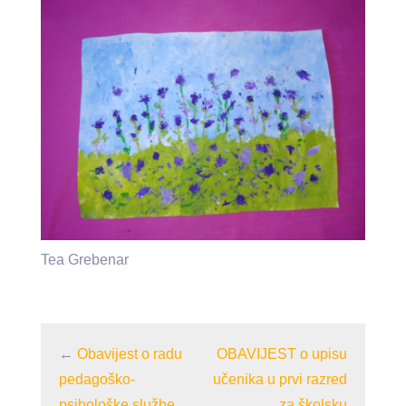
Tea Grebenar
←
Obavijest o radu
OBAVIJEST o upisu
pedagoško-
učenika u prvi razred
psihološke službe
za školsku