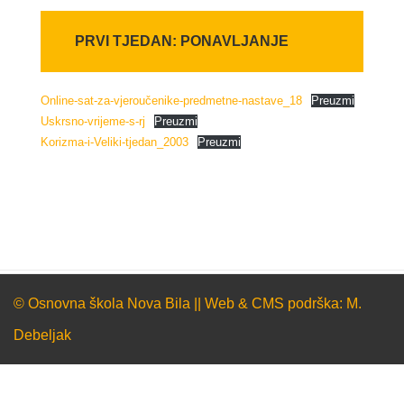
PRVI TJEDAN: PONAVLJANJE
Online-sat-za-vjeroučenike-predmetne-nastave_18
Preuzmi
Uskrsno-vrijeme-s-rj
Preuzmi
Korizma-i-Veliki-tjedan_2003
Preuzmi
© Osnovna škola Nova Bila || Web & CMS podrška: M.
Debeljak