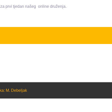
za prvi tjedan našeg online druženja.
ka: M. Debeljak