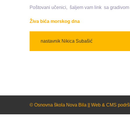
Poštovani učenici, šaljem vam link sa gradivom 
Živa bića morskog dna
nastavnik Nikica Subašić
© Osnovna škola Nova Bila || Web & CMS podrš